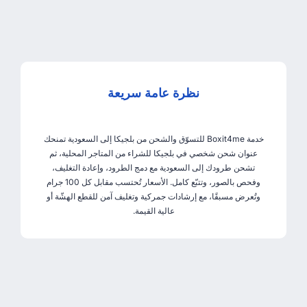
نظرة عامة سريعة
خدمة Boxit4me للتسوّق والشحن من بلجيكا إلى السعودية تمنحك
عنوان شحن شخصي في بلجيكا للشراء من المتاجر المحلية، ثم
تشحن طرودك إلى السعودية مع دمج الطرود، وإعادة التغليف،
وفحص بالصور، وتتبّع كامل. الأسعار تُحتسب مقابل كل 100 جرام
وتُعرض مسبقًا، مع إرشادات جمركية وتغليف آمن للقطع الهشّة أو
عالية القيمة.