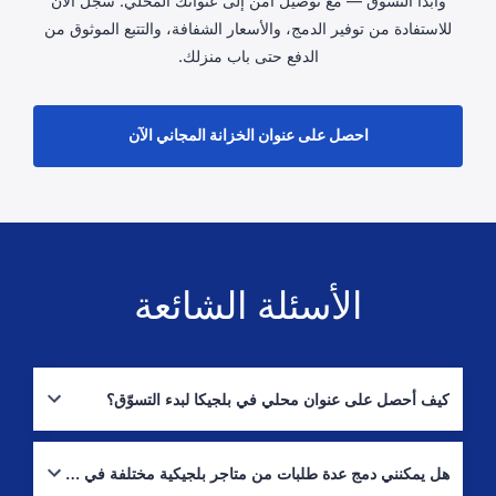
وابدأ التسوق — مع توصيل آمن إلى عنوانك المحلي. سجّل الآن
للاستفادة من توفير الدمج، والأسعار الشفافة، والتتبع الموثوق من
الدفع حتى باب منزلك.
احصل على عنوان الخزانة المجاني الآن
الأسئلة الشائعة
كيف أحصل على عنوان محلي في بلجيكا لبدء التسوّق؟
سجّل في Boxit4me للحصول على عنوان شخصي في بلجيكا. استخدمه عند
الدفع في مواقع التسوّق البلجيكية؛ سنتولى استلام طرودك وإرسالها إلى
هل يمكنني دمج عدة طلبات من متاجر بلجيكية مختلفة في شحنة واحدة؟
السعودية.