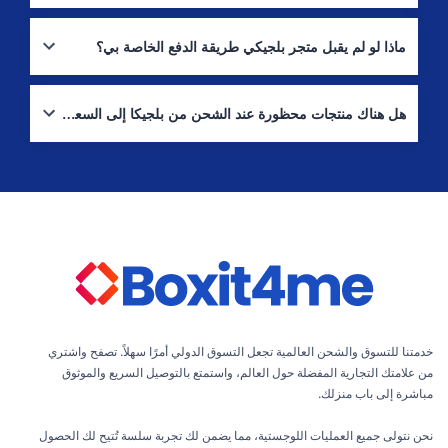
نعم. يمكننا الاحتفاظ بعدّة طرود ودمجها في شحنة واحدة، وهي غالبًا
الطريقة الأفضل لتقليل تكلفة الشحن الدولي إلى السعودية.
ماذا لو لم يقبل متجر بلجيكي طريقة الدفع الخاصة بي؟
استخدم خدمة الشراء بالنيابة (“اشترِ لي”). أخبرنا بالمنتجات والمتجر،
وسنقوم بالشراء محليًا في بلجيكا وشحنها إلى عنوانك في السعودية.
هل هناك منتجات محظورة عند الشحن من بلجيكا إلى السعودية؟
نعم. مواد مثل المواد الخطرة، بعض بطاريات الليثيوم/العبوات المضغوطة،
المواد القابلة للتلف، وفئات أخرى خاضعة للتنظيم قد تكون مقيّدة من قبل
شركات الشحن أو الجمارك. راجع القوائم والموارد الرسمية المذكورة أعلاه
للإرشاد.
خدمتنا للتسوق والشحن العالمية تجعل التسوق الدولي أمرًا سهلاً. تصفح واشتري
من علامتك التجارية المفضلة حول العالم، واستمتع بالتوصيل السريع والموثوق
مباشرة إلى باب منزلك.
نحن نتولى جميع العمليات اللوجستية، مما يضمن لك تجربة سلسة تُتيح لك الحصول