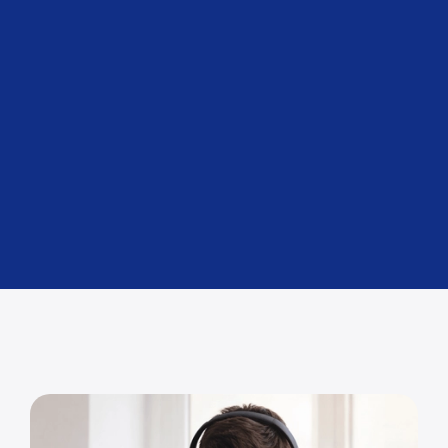
بمجرد إنشاء حساب، يخصص لك Boxit4me عنوان إعادة شحن/
إعادة توجيه محليًا مرتبطًا بملفك الشخصي.
ابدأ الآن