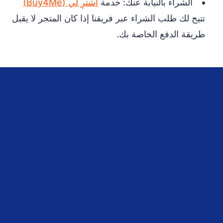
الشراء بالنيابة عنك: خدمة
اشترِ لي (Buy4Me)
تتيح لك طلب الشراء عبر فريقنا إذا كان المتجر لا يقبل
طريقة الدفع الخاصة بك.
يدعم Boxit4me عدة دول للشحن إليها عبر دول
مجلس التعاون الخليجي ومنطقة الشرق الأوسط