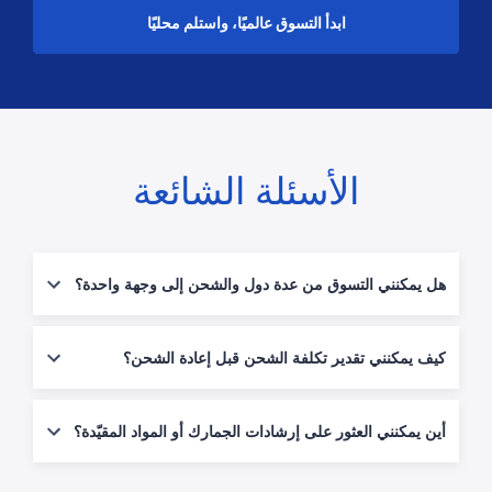
ابدأ التسوق عالميًا، واستلم محليًا
الأسئلة الشائعة
هل يمكنني التسوق من عدة دول والشحن إلى وجهة واحدة؟
نعم. سير العمل موحّد عبر دول الشحن. ويمكن أن يساعد دمج الشحنات في
تقليل التكلفة الإجمالية عند استلام عدة طرود.
كيف يمكنني تقدير تكلفة الشحن قبل إعادة الشحن؟
استخدم حاسبة الشحن بإدخال وزن الطرد (وإن توفّرت الأبعاد) للحصول على
أقرب تقدير بعد التسجيل.
أين يمكنني العثور على إرشادات الجمارك أو المواد المقيّدة؟
افتح
صفحة الوجهة
واتّبع روابط إرشادات الدولة المضمّنة هناك.