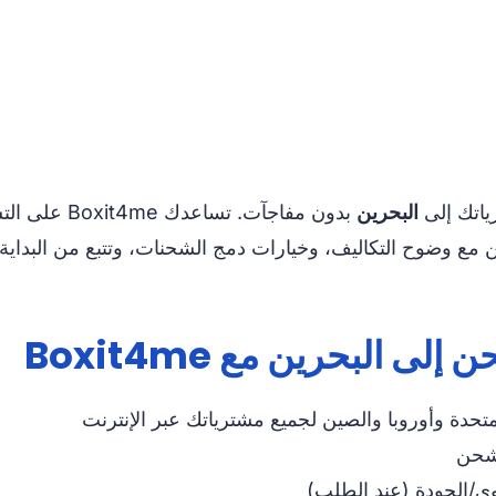
ياتك إلى
البحرين
بدون مفاجآت.
ع وضوح التكاليف، وخيارات دمج الشحنات، وتتبع من البداية إل
 البحرين مع Boxit4me
متحدة وأوروبا والصين لجميع مشترياتك عبر الإنترنت
لشحن
وى/الجودة (عند الطلب)