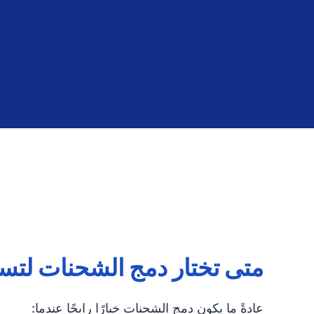
متى تختار دمج الشحنات لتس
عادةً ما يكون دمج الشحنات خيارًا رابحًا عندما: