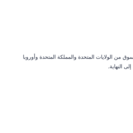
 تساعدك Boxit4me على التسوق من الولايات المتحدة والمملكة المتحدة وأوروبا
ى النهاية.