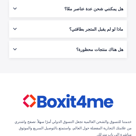
ببساطة، قم بالتسجيل وسيتم إنشاء عنوانك الشخصي فورًا.
هل يمكنني شحن عدة عناصر معًا؟
نعم، نقوم بدمج الطرود لمساعدتك في توفير تكاليف الشحن.
ماذا لو لم يقبل المتجر بطاقتي؟
استخدم خدمة
"نشتري نيابةً عنك"
وسنقوم نحن بإتمام الطلب بدلاً عنك.
هل هناك منتجات محظورة؟
قد تكون بعض العناصر مثل العبوات المضغوطة، وبعض أنواع البطاريات،
والمواد القابلة للتلف، والمواد الخطرة خاضعة للقيود. يُرجى مراجعة
أدلتنا
قبل الشراء.
خدمتنا للتسوق والشحن العالمية تجعل التسوق الدولي أمرًا سهلاً. تصفح واشتري
من علامتك التجارية المفضلة حول العالم، واستمتع بالتوصيل السريع والموثوق
مباشرة إلى باب منزلك.