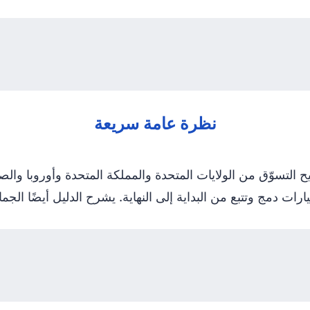
نظرة عامة سريعة
ة الشحن إلى الجزائر من Boxit4me تتيح التسوّق من الولايات المتحدة والمملكة المت
ت دمج وتتبع من البداية إلى النهاية. يشرح الدليل أيضًا الجما