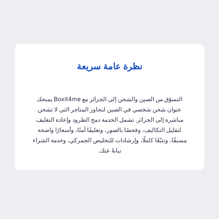
نظرة عامة سريعة
التسوّق من الصين والشحن إلى الجزائر مع Boxit4me يمنحك
عنوان شحن شخصي في الصين لتجاوز المتاجر التي لا تشحن
مباشرة إلى الجزائر. تشمل الخدمة دمج الطرود وإعادة التغليف
لتقليل التكاليف، وفحصًا بالصور، وتغليفًا آمنًا، وأسعارًا واضحة
مسبقًا، وتتبّعًا كاملًا، وإرشادات للتخليص الجمركي، وخدمة الشراء
نيابةً عنك.