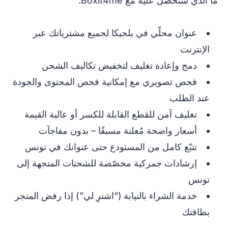
ما الذي ستحصل عليه مع Boxit4me:
عنوان محلّي في بلجيكا لجميع مشترياتك عبر
الإنترنت
دمج وإعادة تغليف لتخفيض تكاليف الشحن
فحص تصويري مع إمكانية فحص المحتوى والجودة
عند الطلب
تغليف آمن للقطع القابلة للكسر أو عالية القيمة
أسعار واضحة مُعلنة مسبقًا – بدون مفاجآت
تتبّع كامل من المستودع حتى عنوانك في تونس
إرشادات جمركية مخصّصة للشحنات المتجهة إلى
تونس
خدمة الشراء بالنيابة (“اشترِ لي”) إذا رفض المتجر
بطاقتك