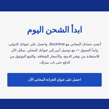
ابدأ الشحن اليوم
أنشئ حسابك المجاني مع Boxit4me، واحصل على عنوانك الدولي،
وابدأ التسوق — مع توصيل آمن إلى عنوانك المحلي. سجّل الآن
للاستفادة من توفير الدمج، والأسعار الشفافة، والتتبع الموثوق من
الدفع حتى باب منزلك.
احصل على عنوان الخزانة المجاني الآن