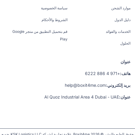
موارد الشحن
سياسة الخصوصية
دليل الدول
الشروط والأحكام
الخدمات والفوائد
قم بتحميل التطبيق من متجر Google
Play
الحلول
عنوان
هاتف:
+971 4 886 6222
بريد إلكتروني:
help@boxit4me.com
عنوان:
Al Quoz Industrial Area 4 Dubai - UAE
حقوق الطبع والنشر © 2026 Boxit4me. علامة تجارية لشركة KSK Logistics LLC. جميع