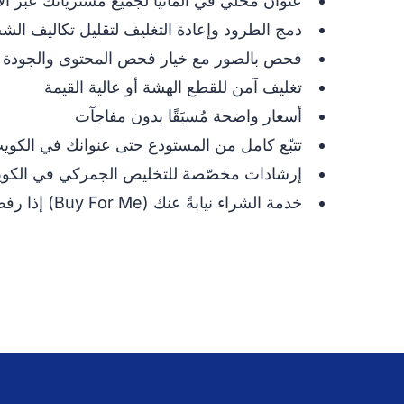
عنوان محلي في ألمانيا لجميع مشترياتك عبر ال
دمج الطرود وإعادة التغليف لتقليل تكاليف الش
فحص بالصور مع خيار فحص المحتوى والجودة
تغليف آمن للقطع الهشة أو عالية القيمة
أسعار واضحة مُسبَقًا بدون مفاجآت
تتبّع كامل من المستودع حتى عنوانك في الكوي
إرشادات مخصّصة للتخليص الجمركي في الكو
خدمة الشراء نيابةً عنك (Buy For Me) إذا رفض المتجر بطاقتك