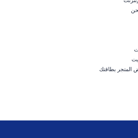
إنترنت
حن
ت
يت