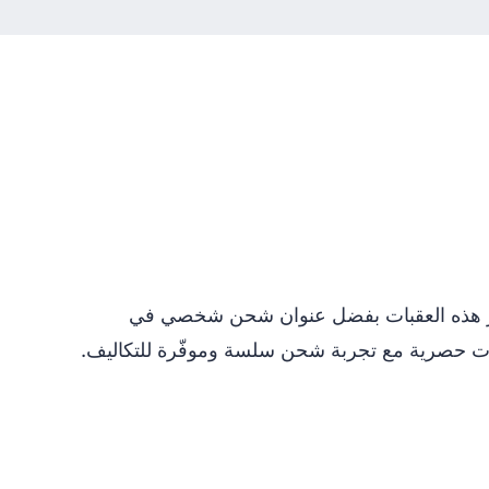
جر الألمانية مباشرةً إلى الكويت، أو يفرضون رسومًا دولية مرتفعة. مع Boxit4me ستتجاوز هذه العقبات بفضل عنوان شحن شخصي في
ارات حصرية مع تجربة شحن سلسة وموفّرة للتكاليف.