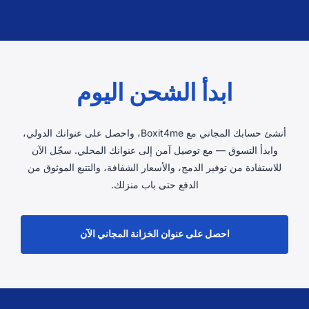
ابدأ الشحن اليوم
أنشئ حسابك المجاني مع Boxit4me، واحصل على عنوانك الدولي،
وابدأ التسوق — مع توصيل آمن إلى عنوانك المحلي. سجّل الآن
للاستفادة من توفير الدمج، والأسعار الشفافة، والتتبع الموثوق من
الدفع حتى باب منزلك.
احصل على عنوان الخزانة المجاني الآن