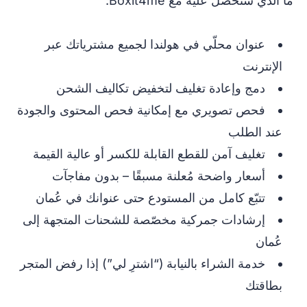
ما الذي ستحصل عليه مع Boxit4me:
عنوان محلّي في هولندا لجميع مشترياتك عبر
الإنترنت
دمج وإعادة تغليف لتخفيض تكاليف الشحن
فحص تصويري مع إمكانية فحص المحتوى والجودة
عند الطلب
تغليف آمن للقطع القابلة للكسر أو عالية القيمة
أسعار واضحة مُعلنة مسبقًا – بدون مفاجآت
تتبّع كامل من المستودع حتى عنوانك في عُمان
إرشادات جمركية مخصّصة للشحنات المتجهة إلى
عُمان
خدمة الشراء بالنيابة (“اشترِ لي”) إذا رفض المتجر
بطاقتك