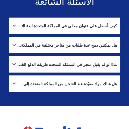
الأسئلة الشائعة
كيف أحصل على عنوان محلي في المملكة المتحدة لبدء التسوق؟
سجّل في Boxit4me لتحصل على عنوان شخصي في المملكة المتحدة.
استخدمه عند الدفع على المواقع البريطانية؛ وسنستقبل طرودك ونعيد
هل يمكنني دمج عدة طلبات من متاجر مختلفة في المملكة المتحدة في شحنة واحدة؟
توجيهها إلى عُمان.
نعم. يمكننا الاحتفاظ بعدة طرود ودمجها في شحنة واحدة — وغالبًا ما تكون
هذه أفضل طريقة لتقليل تكلفة الشحن الدولي إلى عُمان.
ماذا لو لم يقبل متجر في المملكة المتحدة طريقة الدفع الخاصة بي؟
استخدم خدمة الشراء بالنيابة ("اشتريها لي"). أخبرنا بالمنتجات والمتجر؛
سنقوم بشرائها محليًا في المملكة المتحدة ونشحنها إلى عنوانك في عُمان.
هل هناك مواد مقيّدة عند الشحن من المملكة المتحدة إلى عُمان؟
نعم. مواد مثل المواد الخطرة، بعض بطاريات الليثيوم/العبوات المضغوطة،
المواد القابلة للتلف، وفئات أخرى خاضعة للتنظيم قد تكون مقيّدة من قبل
شركات الشحن أو الجمارك. راجع القوائم والموارد الرسمية المذكورة أعلاه
للإرشاد.