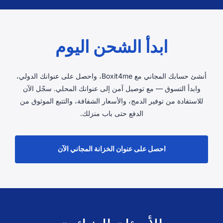
ابدأ الشحن اليوم
أنشئ حسابك المجاني مع Boxit4me، واحصل على عنوانك الدولي،
وابدأ التسوق — مع توصيل آمن إلى عنوانك المحلي. سجّل الآن
للاستفادة من توفير الدمج، والأسعار الشفافة، والتتبع الموثوق من
الدفع حتى باب منزلك.
احصل على عنوان الخزانة المجاني الآن