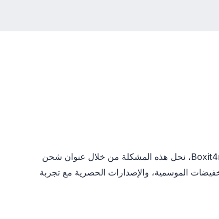
العديد من متاجر التجزئة في الولايات المتحدة لا تشحن مباشرة إلى لبنان — أو تفرض رسومًا دولية مرتفعة. مع Boxit4me، نحل هذه المشكلة من خلال عنوان شحن
والتخفيضات الموسمية، والإصدارات الحصرية مع تجربة