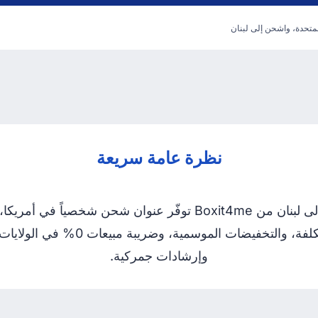
لمتحدة، واشحن إلى لبنان
نظرة عامة سريعة
خدمة التسوّق من الولايات المتحدة والشحن إلى لبنان من Boxit4me توف
لبنان. تشمل المزايا إعادة التغليف ل
وإرشادات جمركية.