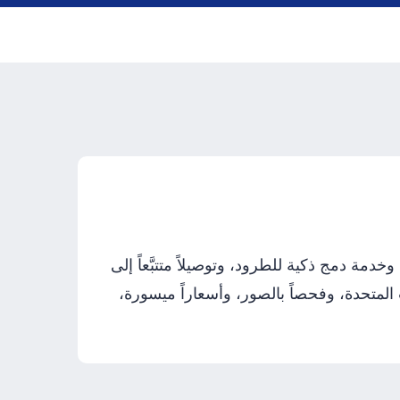
ّر عنوان شحن شخصياً في أمريكا، وخدمة دمج ذكية للطرود، وتوصيلاً متتبَّعاً إلى
خفض التكلفة، والتخفيضات الموسمية، وضريبة مبيعات 0% في الولايات المتحدة، وفحصاً بالصور، وأسعاراً ميسورة،