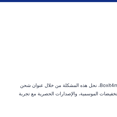
العديد من متاجر التجزئة في الولايات المتحدة لا تشحن مباشرة إلى تونس — أو تفرض رسومًا دولية مرتفعة. مع Boxit4me، نحل هذه المشكلة من خلال عنوان شحن
والتخفيضات الموسمية، والإصدارات الحصرية مع تجربة