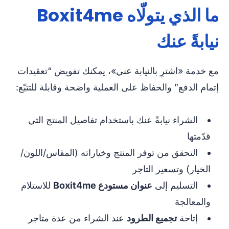
ما الذي يتولّاه Boxit4me
نيابةً عنك
مع خدمة «اشترِ بالنيابة عني»، يمكنك تفويض “تعقيدات
إتمام الدفع” والحفاظ على العملية واضحة وقابلة للتتبّع:
الشراء نيابةً عنك باستخدام تفاصيل المنتج التي
قدّمتها
التحقق من توفر المنتج وخياراته (المقاس/اللون/
الخيار) وتسعير التاجر
التسليم إلى
عنوان مستودع Boxit4me
للاستلام
والمعالجة
إتاحة
تجميع الطرود
عند الشراء من عدة متاجر