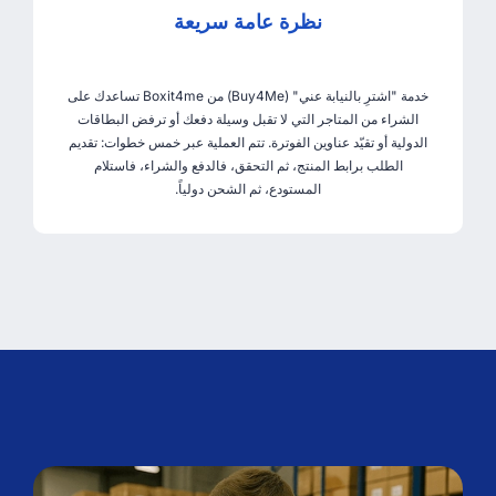
نظرة عامة سريعة
خدمة "اشترِ بالنيابة عني" (Buy4Me) من Boxit4me تساعدك على
الشراء من المتاجر التي لا تقبل وسيلة دفعك أو ترفض البطاقات
الدولية أو تقيّد عناوين الفوترة. تتم العملية عبر خمس خطوات: تقديم
الطلب برابط المنتج، ثم التحقق، فالدفع والشراء، فاستلام
المستودع، ثم الشحن دولياً.