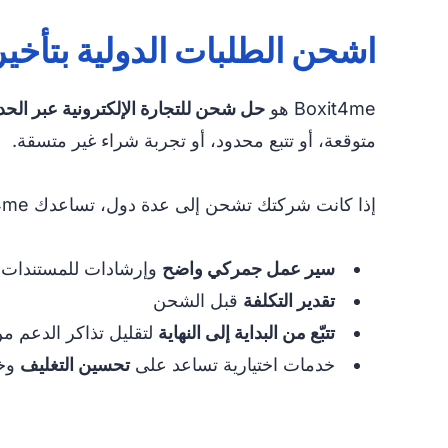
اشحن الطلبات الدولية بتأخي
Boxit4me هو
حل شحن للتجارة الإلكترونية عبر الحد
متوقعة، أو تتبع محدود، أو تجربة شراء غير متسقة.
إذا كانت شركتك تشحن إلى عدة دول، تساعدك Boxit4me على إدارة التسليم عبر الحدود من خلال:
سير عمل جمركي واضح
وإرشادات للمستندات 
تقدير التكلفة
قبل الشحن
تتبّع من البداية إلى النهاية
لتقليل تذاكر الدعم م
خدمات اختيارية تساعد على
تحسين التغليف
وخ