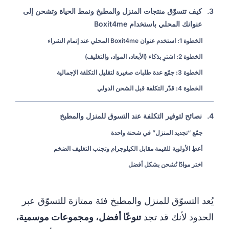
3.
كيف تتسوّق منتجات المنزل والمطبخ ونمط الحياة وتشحن إلى
عنوانك المحلي باستخدام Boxit4me
الخطوة 1: استخدم عنوان Boxit4me المحلي عند إتمام الشراء
الخطوة 2: اشترِ بذكاء (الأبعاد، المواد، والتغليف)
الخطوة 3: جمّع عدة طلبات صغيرة لتقليل التكلفة الإجمالية
الخطوة 4: قدّر التكلفة قبل الشحن الدولي
4.
نصائح لتوفير التكلفة عند التسوق للمنزل والمطبخ
جمّع “تجديد المنزل” في شحنة واحدة
أعطِ الأولوية للقيمة مقابل الكيلوجرام وتجنب التغليف الضخم
اختر موادًا تُشحن بشكل أفضل
يُعد التسوّق للمنزل والمطبخ فئة ممتازة للتسوّق عبر
الحدود لأنك قد تجد
تنوعًا أفضل، ومجموعات موسمية،