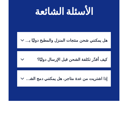
الأسئلة الشائعة
هل يمكنني شحن منتجات المنزل والمطبخ دوليًا باستخدام Boxit4me؟
نعم، لكن القيود تعتمد على نوع المنتج وقواعد الوجهة، خصوصًا
للسوائل/الهباءات وبعض المنتجات الهشة. تحقّق من:
السلع
كيف أقدّر تكلفة الشحن قبل الإرسال دوليًا؟
المحظورة
استخدم:
حاسبة الشحن
إذا اشتريت من عدة متاجر، هل يمكنني دمج الشحنات؟
نعم، وغالبًا تكون هذه أفضل طريقة لتقليل التكلفة الإجمالية
لمنتجات المنزل الصغيرة:
تجميع الشحنات