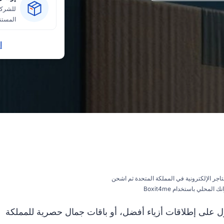
للشركا
المستند
إ
اجر الإلكترونية في المملكة المتحدة ثم اشحن
ك المحلي باستخدام Boxit4me
على إطلاقات أزياء أفضل، أو باقات جمال حصرية للمملكة