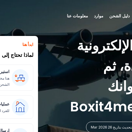
دليل الشحن
موارد
معلومات عنا
إلكترونية
ابدأ هنا
لماذا تحتاج إل
، ثم
استيرا
هذا مخ
وانك
الشحن.
عمليات
للفرد ا
ديث بتاريخ 26 Mar 2026
إرسال 