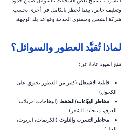
للتسرب. تسمح بعض الشحنات بالسوائل ضمن حدود
وتغليف خاص، بينما تُحظر بالكامل في أخرى بحسب
شركة الشحن ومستوى الخدمة وقواعد بلد الوجهة.
لماذا تُقيَّد العطور والسوائل؟
تنتج القيود عادةً عن:
قابلية الاشتعال
(كثير من العطور يحتوي على
الكحول)
مخاطر الهبّاءات/الضغط
(البخاخات، مزيلات
العرق، منتجات الشعر)
مخاطر التسرب والتلوث
(الكريمات، الزيوت،
الجِل)